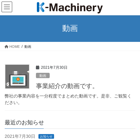
コ
ナ
ン
ビ
テ
ゲ
ン
ー
動画
ツ
シ
へ
ョ
ス
ン
HOME
動画
キ
に
ッ
移
プ
動
2021年7月30日
動画
事業紹介の動画です。
弊社の事業内容を一分程度でまとめた動画です。是非、ご観覧く
ださい。
最近のお知らせ
2021年7月30日
お知らせ